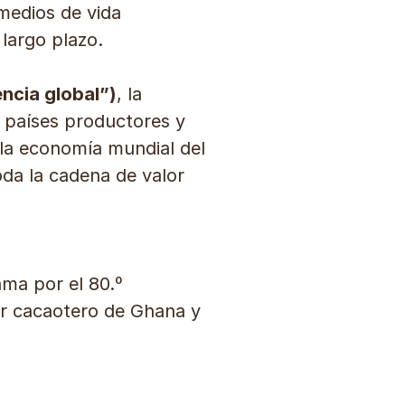
 medios de vida
 largo plazo.
encia global”)
, la
 países productores y
e la economía mundial del
oda la cadena de valor
ma por el 80.º
or cacaotero de Ghana y