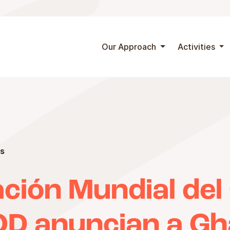
Skip to content
Our Approach
Activities
s
ción Mundial del
 anuncian a Gh