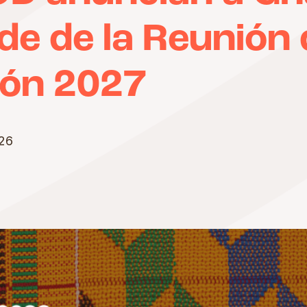
e de la Reunión 
ión 2027
26