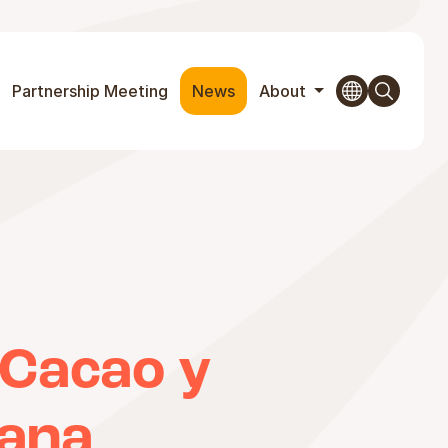
Partnership Meeting
News
About
 Cacao y
ana